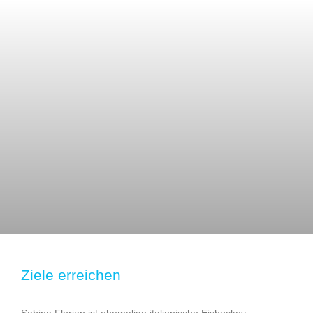
Ziele erreichen
Sabina Florian ist ehemalige italienische Eishockey-