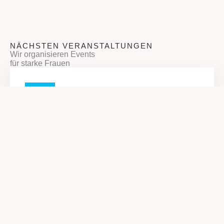
NÄCHSTEN VERANSTALTUNGEN
Wir organisieren Events
für starke Frauen
AUG.
11
09:30
Paula-Frühstück
Paula Frühstück R-Café