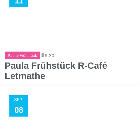
11
09:30
Paula-Frühstück
Paula Frühstück R-Café
Letmathe
SEP.
08