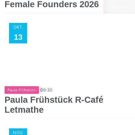
Female Founders 2026
OKT.
13
09:30
Paula-Frühstück
Paula Frühstück R-Café
Letmathe
NOV.