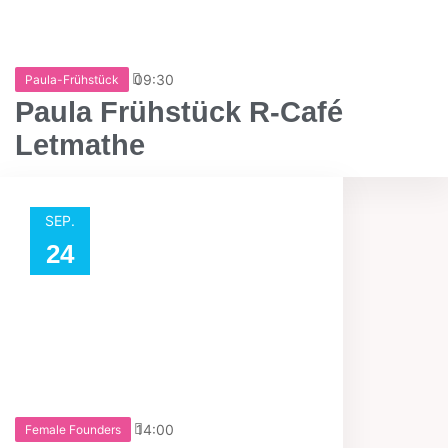
09:30
Paula-Frühstück
Paula Frühstück R-Café
Letmathe
SEP.
24
14:00
Female Founders