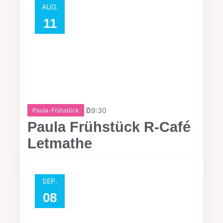
AUG.
11
09:30
Paula-Frühstück
Paula Frühstück R-Café
Letmathe
SEP.
08