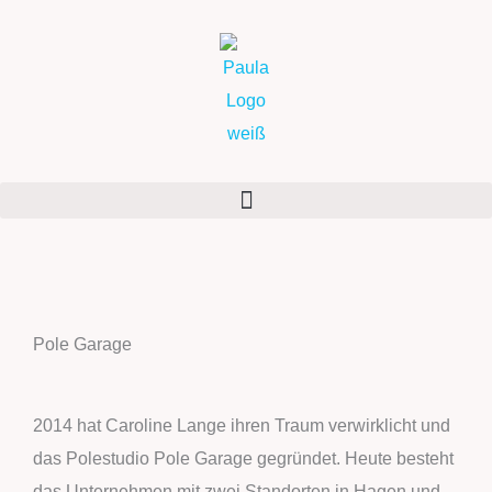
Zum
Inhalt
springen
Pole Garage
2014 hat Caroline Lange ihren Traum verwirklicht und
das Polestudio Pole Garage gegründet. Heute besteht
das Unternehmen mit zwei Standorten in Hagen und