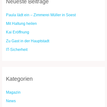
Neueste Beiträge
e
n
Paula lädt ein – Zimmerei Müller in Soest
n
Mit Haltung heilen
a
Kai Eröffnung
c
h
Zu Gast in der Hauptstadt
:
IT-Sicherheit
Kategorien
Magazin
News